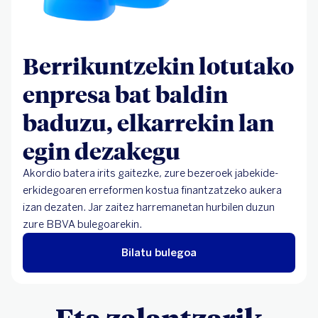
Berrikuntzekin lotutako
enpresa bat baldin
baduzu, elkarrekin lan
egin dezakegu
Akordio batera irits gaitezke, zure bezeroek jabekide-
erkidegoaren erreformen kostua finantzatzeko aukera
izan dezaten. Jar zaitez harremanetan hurbilen duzun
zure BBVA bulegoarekin.
Bilatu bulegoa