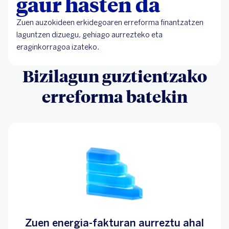
gaur hasten da
Zuen auzokideen erkidegoaren erreforma finantzatzen
laguntzen dizuegu, gehiago aurrezteko eta
eraginkorragoa izateko.
Bizilagun guztientzako
erreforma batekin
Zuen energia-fakturan aurreztu ahal