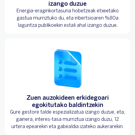
izango duzue
Energia-eraginkortasuna hobetzeak etxeetako
gastua murriztuko du, eta inbertsioaren %80a
laguntza publikoekin estali ahal izango duzue.
Zuen auzokideen erkidegoari
egokitutako baldintzekin
Gure gestore talde espezializatua izango duzue, eta,
gainera, interes-tasa murriztua izango duzu, 12
urtera epearekin eta gabealdia izateko aukerarekin.