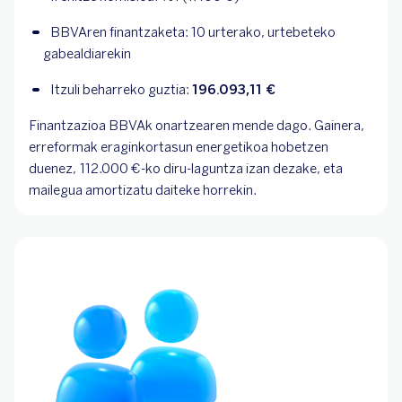
BBVAren finantzaketa: 10 urterako, urtebeteko 
gabealdiarekin
Itzuli beharreko guztia: 
196.093,11 € 
Finantzazioa BBVAk onartzearen mende dago. Gainera,
erreformak eraginkortasun energetikoa hobetzen
duenez,
112.000 €-ko diru-laguntza izan dezake, eta
mailegua amortizatu daiteke horrekin.