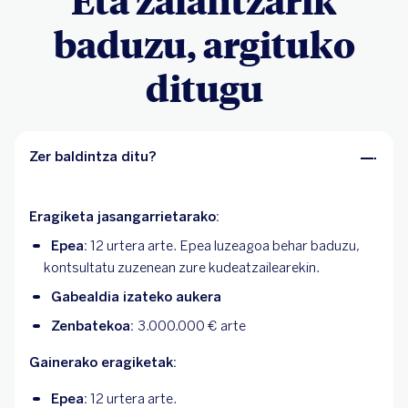
Eta zalantzarik
baduzu, argituko
ditugu
Zer baldintza ditu?
Eragiketa jasangarrietarako:
Epea:
12 urtera arte. Epea luzeagoa behar baduzu,
kontsultatu zuzenean zure kudeatzailearekin.
Gabealdia izateko aukera
Zenbatekoa:
3.000.000 € arte
Gainerako eragiketak:
Epea:
12 urtera arte.