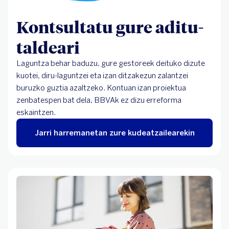
Kontsultatu gure aditu-
taldeari
Laguntza behar baduzu, gure gestoreek deituko dizute
kuotei, diru-laguntzei eta izan ditzakezun zalantzei
buruzko guztia azaltzeko. Kontuan izan proiektua
zenbatespen bat dela, BBVAk ez dizu erreforma
eskaintzen.
Jarri harremanetan zure kudeatzailearekin