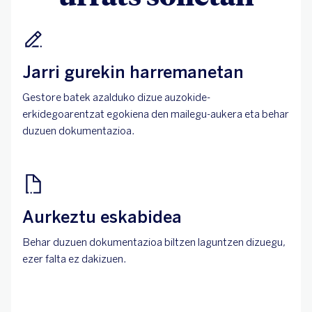
Jarri gurekin harremanetan
Gestore batek azalduko dizue auzokide-
erkidegoarentzat egokiena den mailegu-aukera eta behar
duzuen dokumentazioa.
Aurkeztu eskabidea
Behar duzuen dokumentazioa biltzen laguntzen dizuegu,
ezer falta ez dakizuen.