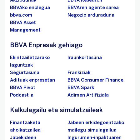
Akziodunak
BBVA Research
BBVAko enplegua
BBVAren agente sarea
bbva.com
Negozio arduraduna
BBVA Asset
Management
BBVA Enpresak gehiago
Ekintzailetzarako
Iraunkortasuna
laguntzak
Segurtasuna
Frankiziak
Adituak enpresetan
BBVA Consumer Finance
BBVA Pivot
BBVA Spark
Podcast-a
Adimen Artifiziala
Kalkulagailu eta simulatzaileak
Finantzaketa
Jabeen erkidegoentzako
aholkatzailea
mailegu-simulagailua
Jabekideen
Ingurumen-inpaktuaren