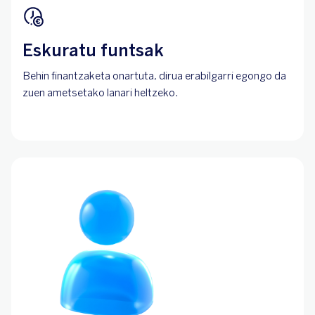
Eskuratu funtsak
Behin finantzaketa onartuta, dirua erabilgarri egongo da
zuen ametsetako lanari heltzeko.