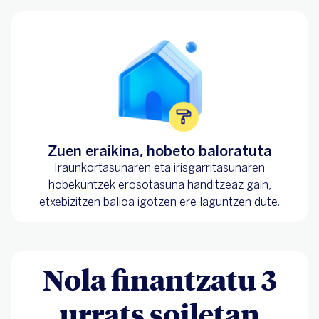
Zuen eraikina, hobeto baloratuta
Iraunkortasunaren eta irisgarritasunaren
hobekuntzek erosotasuna handitzeaz gain,
etxebizitzen balioa igotzen ere laguntzen dute.
Nola finantzatu 3
urrats soiletan