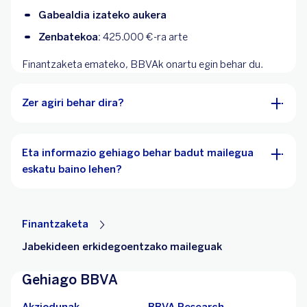
Gabealdia izateko aukera
Zenbatekoa:
425.000 €-ra arte
Finantzaketa emateko, BBVAk onartu egin behar du.
Zer agiri behar dira?
Eta informazio gehiago behar badut mailegua
eskatu baino lehen?
Finantzaketa
Jabekideen erkidegoentzako maileguak
Gehiago BBVA