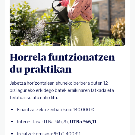
Horrela funtzionatzen
du praktikan
Jabetza horizontalean ehuneko berbera duten 12
bizilaguneko erkidego batek eraikinaren fatxada eta
teilatua isolatu nahi ditu.
Finantzatzeko zenbatekoa: 140.000 €
Interes tasa: ITNa %5,75, 
UTBa %6,11
Irekitze komisioa: %1 (1.400 €)