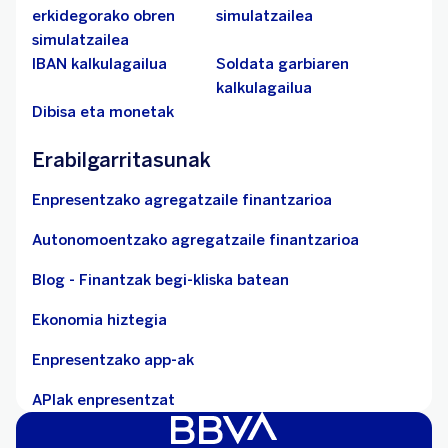
erkidegorako obren
simulatzailea
simulatzailea
IBAN kalkulagailua
Soldata garbiaren
kalkulagailua
Dibisa eta monetak
Erabilgarritasunak
Enpresentzako agregatzaile finantzarioa
Autonomoentzako agregatzaile finantzarioa
Blog - Finantzak begi-kliska batean
Ekonomia hiztegia
Enpresentzako app-ak
APIak enpresentzat