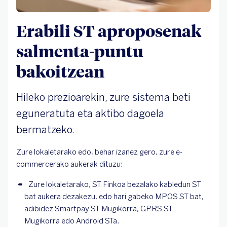
Erabili ST aproposenak
salmenta-puntu
bakoitzean
Hileko prezioarekin, zure sistema beti
eguneratuta eta aktibo dagoela
bermatzeko.
Zure lokaletarako edo, behar izanez gero, zure e-
commercerako aukerak dituzu:
Zure lokaletarako, ST Finkoa bezalako kabledun ST 
bat aukera dezakezu, edo hari gabeko MPOS ST bat, 
adibidez Smartpay ST Mugikorra, GPRS ST 
Mugikorra edo Android STa. 