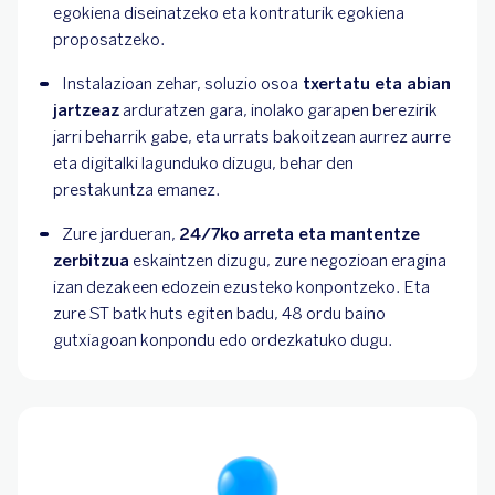
egokiena diseinatzeko eta kontraturik egokiena 
proposatzeko.
Instalazioan zehar, soluzio osoa
 txertatu eta abian 
jartzeaz
 arduratzen gara, inolako garapen berezirik 
jarri beharrik gabe, eta urrats bakoitzean aurrez aurre 
eta digitalki lagunduko dizugu, behar den 
prestakuntza emanez.
Zure jardueran, 
24/7ko arreta eta mantentze 
zerbitzua
 eskaintzen dizugu, zure negozioan eragina 
izan dezakeen edozein ezusteko konpontzeko. Eta 
zure ST batk huts egiten badu, 48 ordu baino 
gutxiagoan konpondu edo ordezkatuko dugu.