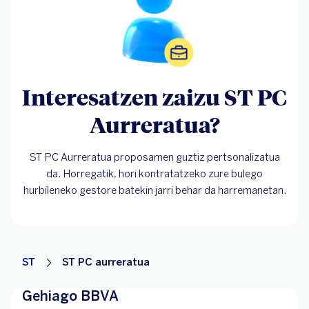
Interesatzen zaizu ST PC
Aurreratua?
ST PC Aurreratua proposamen guztiz pertsonalizatua
da. Horregatik, hori kontratatzeko zure bulego
hurbileneko gestore batekin jarri behar da harremanetan.
ST
ST PC aurreratua
Gehiago BBVA