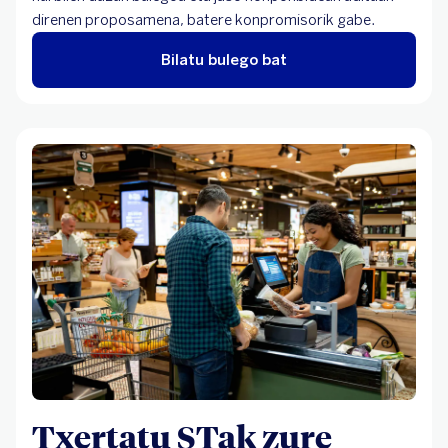
direnen proposamena, batere konpromisorik gabe.
Bilatu bulego bat
Txertatu STak zure