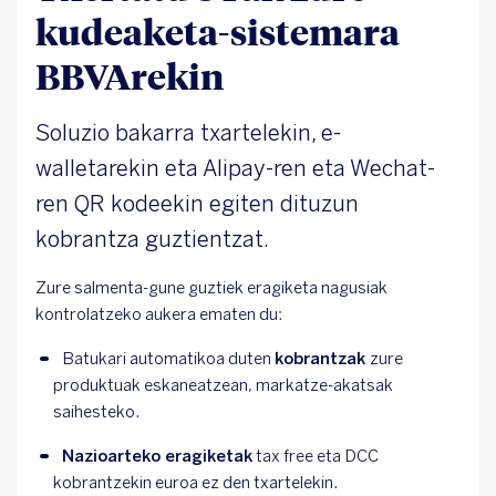
kudeaketa-sistemara
BBVArekin
Soluzio bakarra txartelekin, e-
walletarekin eta Alipay-ren eta Wechat-
ren QR kodeekin egiten dituzun
kobrantza guztientzat.
Zure salmenta-gune guztiek eragiketa nagusiak
kontrolatzeko aukera ematen du:
Batukari automatikoa duten 
kobrantzak 
zure 
produktuak eskaneatzean, markatze-akatsak 
saihesteko.
Nazioarteko eragiketak
 tax free eta DCC 
kobrantzekin euroa ez den txartelekin.