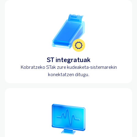
ST integratuak
Kobratzeko STak zure kudeaketa-sistemarekin
konektatzen ditugu.