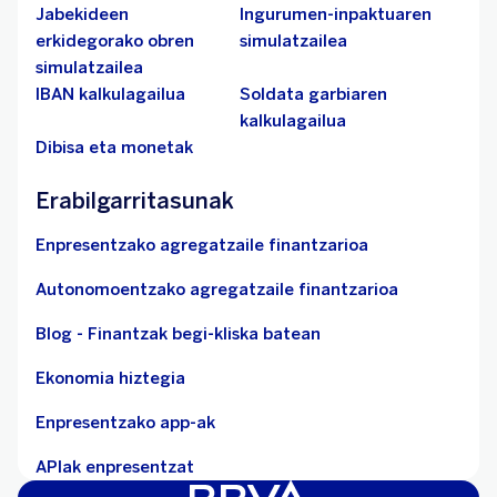
Jabekideen
Ingurumen-inpaktuaren
erkidegorako obren
simulatzailea
simulatzailea
IBAN kalkulagailua
Soldata garbiaren
kalkulagailua
Dibisa eta monetak
Erabilgarritasunak
Enpresentzako agregatzaile finantzarioa
Autonomoentzako agregatzaile finantzarioa
Blog - Finantzak begi-kliska batean
Ekonomia hiztegia
Enpresentzako app-ak
APIak enpresentzat