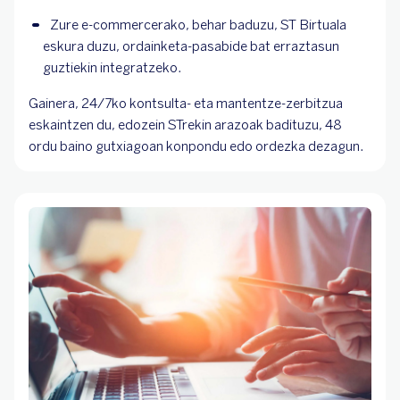
Zure e-commercerako, behar baduzu, ST Birtuala 
eskura duzu, ordainketa-pasabide bat erraztasun 
guztiekin integratzeko.
Gainera, 24/7ko kontsulta- eta mantentze-zerbitzua
eskaintzen du, edozein STrekin arazoak badituzu, 48
ordu baino gutxiagoan konpondu edo ordezka dezagun.