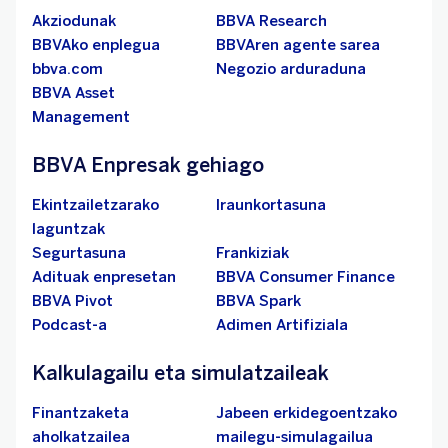
Akziodunak
BBVA Research
BBVAko enplegua
BBVAren agente sarea
bbva.com
Negozio arduraduna
BBVA Asset
Management
BBVA Enpresak gehiago
Ekintzailetzarako
Iraunkortasuna
laguntzak
Segurtasuna
Frankiziak
Adituak enpresetan
BBVA Consumer Finance
BBVA Pivot
BBVA Spark
Podcast-a
Adimen Artifiziala
Kalkulagailu eta simulatzaileak
Finantzaketa
Jabeen erkidegoentzako
aholkatzailea
mailegu-simulagailua