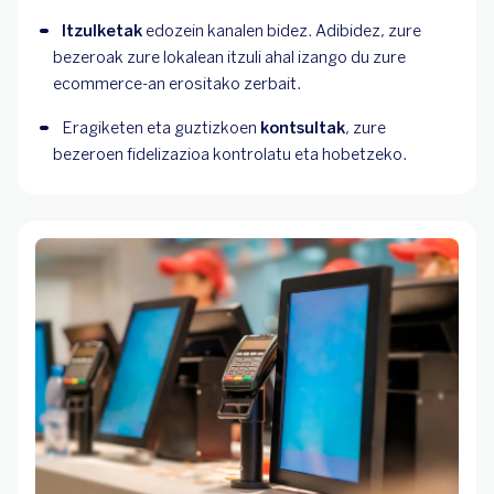
Itzulketak
 edozein kanalen bidez. Adibidez, zure 
bezeroak zure lokalean itzuli ahal izango du zure 
ecommerce-an erositako zerbait.
Eragiketen eta guztizkoen 
kontsultak
, zure 
bezeroen fidelizazioa kontrolatu eta hobetzeko.