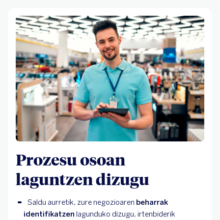
Prozesu osoan
laguntzen dizugu
Saldu aurretik, zure negozioaren 
beharrak 
identifikatzen
 lagunduko dizugu, irtenbiderik 