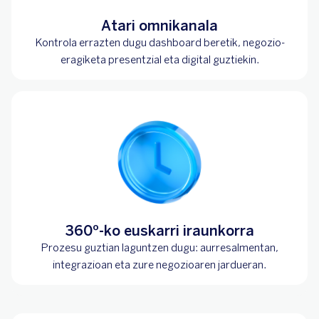
Atari omnikanala
Kontrola errazten dugu dashboard beretik, negozio-
eragiketa presentzial eta digital guztiekin.
360º-ko euskarri iraunkorra
Prozesu guztian laguntzen dugu: aurresalmentan,
integrazioan eta zure negozioaren jardueran.