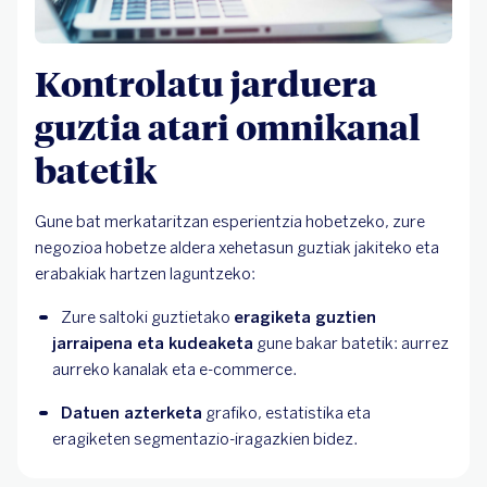
Kontrolatu jarduera
guztia atari omnikanal
batetik
Gune bat merkataritzan esperientzia hobetzeko, zure
negozioa hobetze aldera xehetasun guztiak jakiteko eta
erabakiak hartzen laguntzeko:
Zure saltoki guztietako 
eragiketa guztien 
jarraipena eta kudeaketa
 gune bakar batetik: aurrez 
aurreko kanalak eta e-commerce.
Datuen azterketa
 grafiko, estatistika eta 
eragiketen segmentazio-iragazkien bidez.