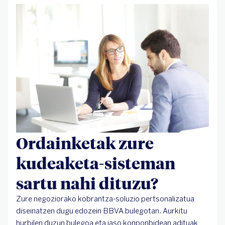
Ordainketak zure
kudeaketa-sisteman
sartu nahi dituzu?
Zure negoziorako kobrantza-soluzio pertsonalizatua
diseinatzen dugu edozein BBVA bulegotan. Aurkitu
hurbilen duzun bulegoa eta jaso konponbidean adituak