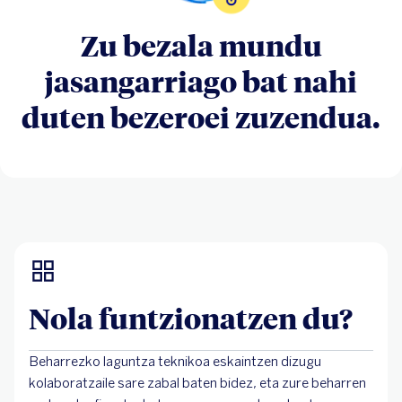
Zu bezala mundu
jasangarriago bat nahi
duten bezeroei zuzendua.
Nola funtzionatzen du?
Beharrezko laguntza teknikoa eskaintzen dizugu
kolaboratzaile sare zabal baten bidez, eta zure beharren