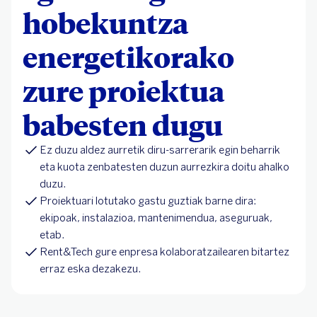
hobekuntza
energetikorako
zure proiektua
babesten dugu
Ez duzu aldez aurretik diru-sarrerarik egin beharrik
eta kuota zenbatesten duzun aurrezkira doitu ahalko
duzu.
Proiektuari lotutako gastu guztiak barne dira:
ekipoak, instalazioa, mantenimendua, aseguruak,
etab.
Rent&Tech gure enpresa kolaboratzailearen bitartez
erraz eska dezakezu.