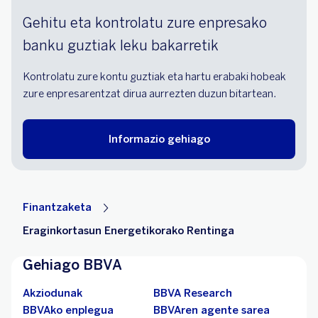
Gehitu eta kontrolatu zure enpresako
banku guztiak leku bakarretik
Kontrolatu zure kontu guztiak eta hartu erabaki hobeak
zure enpresarentzat dirua aurrezten duzun bitartean.
Informazio gehiago
Finantzaketa
Eraginkortasun Energetikorako Rentinga
Gehiago BBVA
Akziodunak
BBVA Research
BBVAko enplegua
BBVAren agente sarea