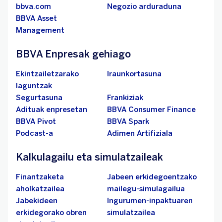
bbva.com
Negozio arduraduna
BBVA Asset
Management
BBVA Enpresak gehiago
Ekintzailetzarako
Iraunkortasuna
laguntzak
Segurtasuna
Frankiziak
Adituak enpresetan
BBVA Consumer Finance
BBVA Pivot
BBVA Spark
Podcast-a
Adimen Artifiziala
Kalkulagailu eta simulatzaileak
Finantzaketa
Jabeen erkidegoentzako
aholkatzailea
mailegu-simulagailua
Jabekideen
Ingurumen-inpaktuaren
erkidegorako obren
simulatzailea