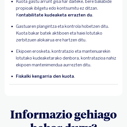
Kuota gastu arrunt gisa har daiteke, bere baliabide
propioak ibilgetu edo kontsumitu ez ditzan.
K
ontabilitate kudeaketa errazten du
.
Gastuaren plangintza eta kontrola hobetzen ditu.
Kuota bakar batek aktiboen eta haiei lotutako
zerbitzuen alokairua ere hartzen ditu.
Ekipoen erosketa, kontratazio eta mantenuarekin
lotutako kudeaketarako denbora, kontratazioa nahiz
ekipoen mantenimendua aurrezten ditu.
Fiskalki kengarria den kuota.
Informazio gehiago