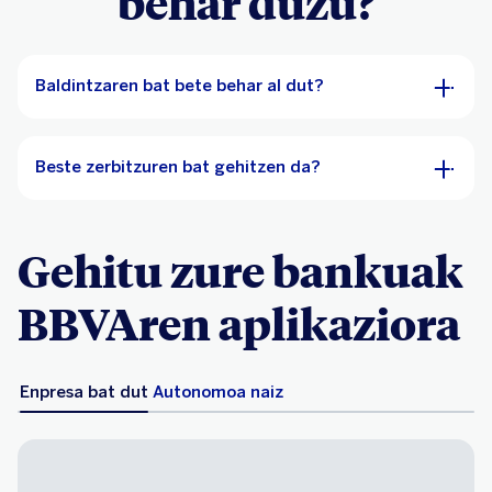
behar duzu?
Baldintzaren bat bete behar al dut?
Beste zerbitzuren bat gehitzen da?
Gehitu zure bankuak
BBVAren aplikaziora
Enpresa bat dut
Autonomoa naiz