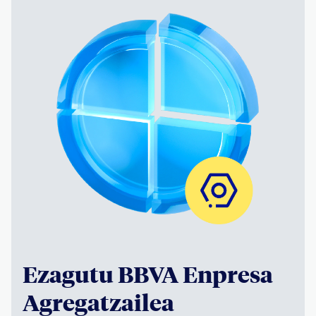
Ezagutu BBVA Enpresa
Agregatzailea