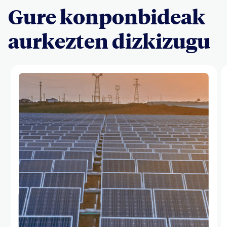
Gure konponbideak
aurkezten dizkizugu