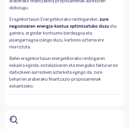
araberako finantzaketa proposamenak aurkezten
dizkizugu.
Eraginkortasun Energetikorako rentingarekin,
zure
negozioaren energia-kostua optimizatuko duzu
eta,
gainera, argindar kontsumo berdeagoa eta
jasangarriagoa izango duzu, karbono aztarna ere
murriztuta.
Behin eraginkortasun energetikorako rentingaren
eskaera eginda, instalazioaren eta energiako fakturan lor
daitezkeen aurrezkien azterketa egingo da, zure
beharren araberako finantzazio-proposamenak
eskaintzeko.