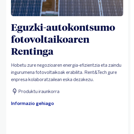
Eguzki-autokontsumo
fotovoltaikoaren
Rentinga
Hobetu zure negozioaren energia-efizientzia eta zaindu
ingurumena fotovoltaikoak erabilita. Rent&Tech gure
enpresa kolaboratzailean eska dezakezu.
Produktu iraunkorra
Informazio gehiago