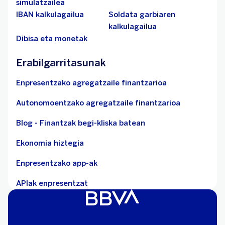
simulatzailea
IBAN kalkulagailua
Soldata garbiaren
kalkulagailua
Dibisa eta monetak
Erabilgarritasunak
Enpresentzako agregatzaile finantzarioa
Autonomoentzako agregatzaile finantzarioa
Blog - Finantzak begi-kliska batean
Ekonomia hiztegia
Enpresentzako app-ak
APIak enpresentzat