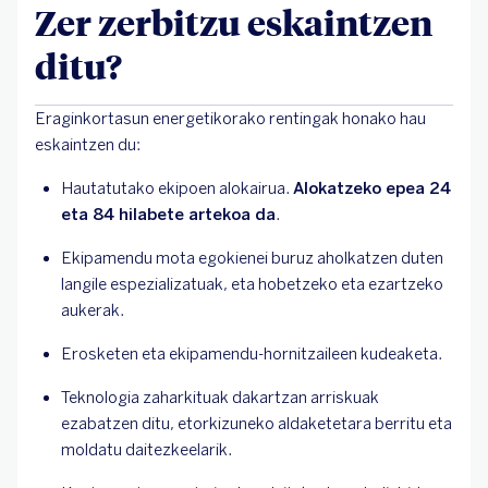
Zer zerbitzu eskaintzen
ditu?
Eraginkortasun energetikorako rentingak honako hau
eskaintzen du:
Hautatutako ekipoen alokairua.
Alokatzeko epea 24
eta 84 hilabete artekoa da
.
Ekipamendu mota egokienei buruz aholkatzen duten
langile espezializatuak, eta hobetzeko eta ezartzeko
aukerak.
Erosketen eta ekipamendu-hornitzaileen kudeaketa.
Teknologia zaharkituak dakartzan arriskuak
ezabatzen ditu, etorkizuneko aldaketetara berritu eta
moldatu daitezkeelarik.