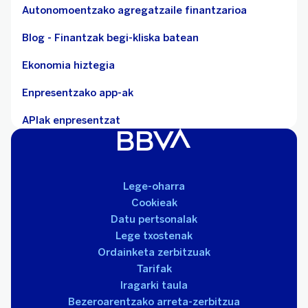
Autonomoentzako agregatzaile finantzarioa
Blog - Finantzak begi-kliska batean
Ekonomia hiztegia
Enpresentzako app-ak
APIak enpresentzat
Lege-oharra
Cookieak
Datu pertsonalak
Lege txostenak
Ordainketa zerbitzuak
Tarifak
Iragarki taula
Bezeroarentzako arreta-zerbitzua