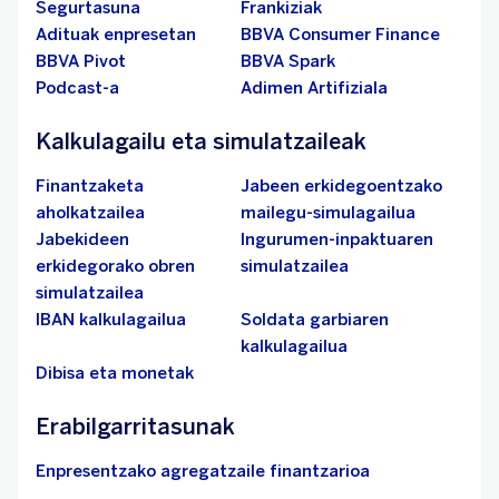
Segurtasuna
Frankiziak
Adituak enpresetan
BBVA Consumer Finance
BBVA Pivot
BBVA Spark
Podcast-a
Adimen Artifiziala
Kalkulagailu eta simulatzaileak
Finantzaketa
Jabeen erkidegoentzako
aholkatzailea
mailegu-simulagailua
Jabekideen
Ingurumen-inpaktuaren
erkidegorako obren
simulatzailea
simulatzailea
IBAN kalkulagailua
Soldata garbiaren
kalkulagailua
Dibisa eta monetak
Erabilgarritasunak
Enpresentzako agregatzaile finantzarioa