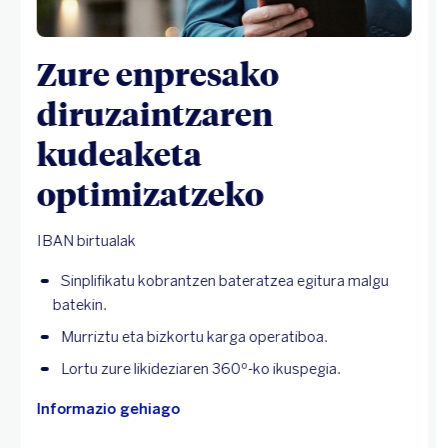
Zure enpresako
diruzaintzaren
kudeaketa
optimizatzeko
IBAN birtualak
Sinplifikatu kobrantzen bateratzea egitura malgu
batekin.
Murriztu eta bizkortu karga operatiboa.
Lortu zure likideziaren 360º-ko ikuspegia.
Informazio gehiago