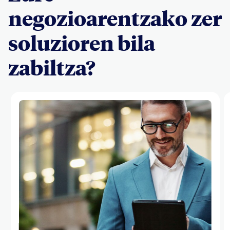
negozioarentzako zer
soluzioren bila
zabiltza?