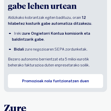
gabe lehen urtean
Aldizkako kobrantzak egiten badituzu, orain
12
hilabetez kosturik gabe automatiza ditzakezu
.
Ireki 
zure Ongietorri Kontua komisiorik eta 
baldintzarik gabe
.
Bidali
 zure negozioaren SEPA zordunketak.
Bezero autonomo berrientzat eta 5 milioi eurotik
beherako fakturazioa duten enpresetarako soilik.
Promozioak nola funtzionatzen duen
Zure