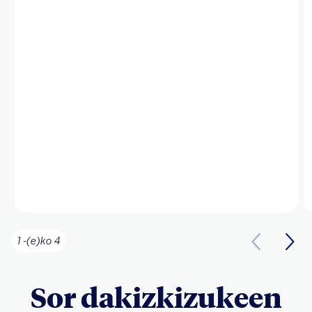
1 -(e)ko 4
Sor dakizkizukeen