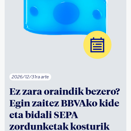
2026/12/31ra arte
Ez zara oraindik bezero?
Egin zaitez BBVAko kide
eta bidali SEPA
zordunketak kosturik