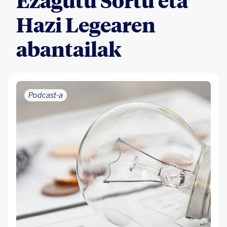
Ezagutu Sortu eta
Hazi Legearen
abantailak
Podcast-a