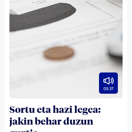
05:37
Sortu eta hazi legea:
jakin behar duzun