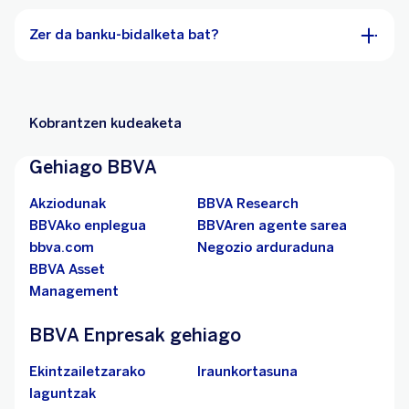
Zer da banku-bidalketa bat?
Kobrantzen kudeaketa
Gehiago BBVA
Akziodunak
BBVA Research
BBVAko enplegua
BBVAren agente sarea
bbva.com
Negozio arduraduna
BBVA Asset
Management
BBVA Enpresak gehiago
Ekintzailetzarako
Iraunkortasuna
laguntzak