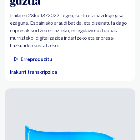
guztia
Irailaren 28ko 18/2022 Legea, sortu eta hazi lege gisa
ezaguna, Espainiako araudi bat da, eta diseinatuta dago
enpresak sortzea errazteko, erregulazio-oztopoak
murrizteko, digitalizazioa indartzeko eta enpresa-
hazkundea sustatzeko.
Erreproduzitu
Irakurri transkripzioa