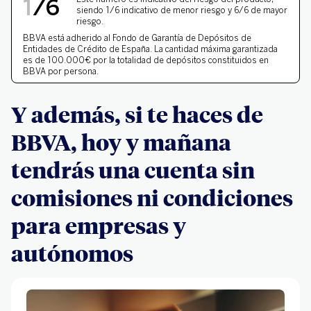
NIVEL DE RIESGO 1 DE 
1
/
6
siendo 1/6 indicativo de menor riesgo y 6/6 de mayor
riesgo.
BBVA está adherido al Fondo de Garantía de Depósitos de
Entidades de Crédito de España. La cantidad máxima garantizada
es de 100.000€ por la totalidad de depósitos constituidos en
BBVA por persona.
Y además, si te haces de
BBVA, hoy y mañana
tendrás una cuenta sin
comisiones ni condiciones
para empresas y
autónomos