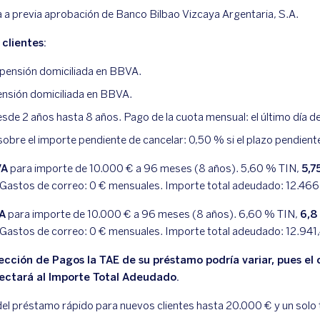
a a previa aprobación de Banco Bilbao Vizcaya Argentaria, S.A.
clientes:
 pensión domiciliada en BBVA.
pensión domiciliada en BBVA.
de 2 años hasta 8 años. Pago de la cuota mensual: el último día d
sobre el importe pendiente de cancelar: 0,50 % si el plazo pendient
VA
para importe de 10.000 € a 96 meses (8 años).
5,60
% TIN,
5,7
 Gastos de correo:
0
€ mensuales. Importe total adeudado:
12.466
VA
para importe de 10.000 € a 96 meses (8 años).
6,60
% TIN,
6,8
 Gastos de correo:
0
€ mensuales. Importe total adeudado:
12.941
cción de Pagos la TAE de su préstamo podría variar, pues el 
fectará al Importe Total Adeudado.
el préstamo rápido para nuevos clientes hasta 20.000 € y un solo ti