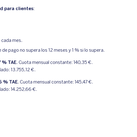
 para clientes:
e cada mes.
e de pago no supera los 12 meses y 1 % si lo supera.
7
% TAE
. Cuota mensual constante:
140,35
€.
dado:
13.755,12
€.
6
% TAE
. Cuota mensual constante:
145,47
€.
dado:
14.252,66
€.