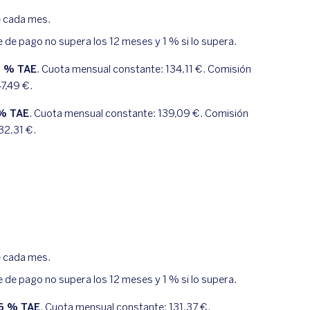
e cada mes.
e de pago no supera los 12 meses y 1 % si lo supera.
1
% TAE
. Cuota mensual constante:
134,11
€. Comisión
47,49
€.
% TAE
. Cuota mensual constante:
139,09
€. Comisión
32,31
€.
e cada mes.
e de pago no supera los 12 meses y 1 % si lo supera.
6
% TAE
. Cuota mensual constante:
131,37
€.