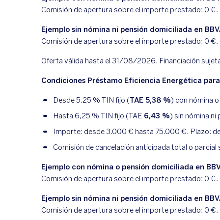
Comisión de apertura sobre el importe prestado:
0
€.
Ejemplo sin nómina ni pensión domiciliada en BB
Comisión de apertura sobre el importe prestado:
0
€.
Oferta válida hasta el 31/08/2026. Financiación sujet
Condiciones Préstamo Eficiencia Energética para 
Desde
5,25
% TIN fijo (
TAE
5,38
%
) con nómina o
Hasta
6,25
% TIN fijo (TAE
6,43
%
) sin nómina ni
Importe: desde 3.000 € hasta 75.000 €. Plazo: des
Comisión de cancelación anticipada total o parcial 
Ejemplo con nómina o pensión domiciliada en BB
Comisión de apertura sobre el importe prestado:
0
€.
Ejemplo sin nómina ni pensión domiciliada en BB
Comisión de apertura sobre el importe prestado:
0
€.