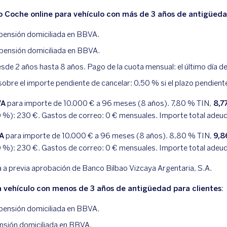
 Coche online para vehículo con más de 3 años de antigüedad
 pensión domiciliada en BBVA.
i pensión domiciliada en BBVA.
de 2 años hasta 8 años. Pago de la cuota mensual: el último día d
sobre el importe pendiente de cancelar: 0,50 % si el plazo pendient
VA
para importe de 10.000 € a 96 meses (8 años).
7,80
% TIN,
8,7
0
%):
230
€. Gastos de correo:
0
€ mensuales. Importe total adeu
VA
para importe de 10.000 € a 96 meses (8 años).
8,80
% TIN,
9,8
0
%):
230
€. Gastos de correo:
0
€ mensuales. Importe total adeu
a a previa aprobación de Banco Bilbao Vizcaya Argentaria, S.A.
 vehículo con menos de 3 años de antigüedad para clientes:
 pensión domiciliada en BBVA.
ensión domiciliada en BBVA.