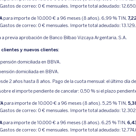
 Gastos de correo:
0
€ mensuales. Importe total adeudado:
12.650
VA
para importe de 10.000 € a 96 meses (8 años).
6,99
% TIN,
7,2
 Gastos de correo:
0
€ mensuales. Importe total adeudado:
13.129
a a previa aprobación de Banco Bilbao Vizcaya Argentaria, S.A.
clientes y nuevos clientes:
 pensión domiciliada en BBVA.
 pensión domiciliada en BBVA.
de 2 años hasta 8 años. Pago de la cuota mensual: el último día d
sobre el importe pendiente de cancelar: 0,50 % si el plazo pendient
VA
para importe de 10.000 € a 96 meses (8 años).
5,25
% TIN,
5,3
 Gastos de correo:
0
€ mensuales. Importe total adeudado:
12.302
VA
para importe de 10.000 € a 96 meses (8 años).
6,25
% TIN,
6,4
 Gastos de correo:
0
€ mensuales. Importe total adeudado:
12.774