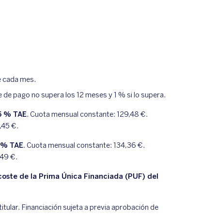
e cada mes.
e de pago no supera los 12 meses y 1 % si lo supera.
5
% TAE
. Cuota mensual constante:
129,48
€.
,45
€.
% TAE
. Cuota mensual constante:
134,36
€.
,49
€.
coste de la Prima Única Financiada (PUF) del
tular. Financiación sujeta a previa aprobación de