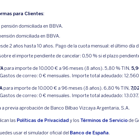
rmas para Clientes:
o pensión domiciliada en BBVA.
 pensión domiciliada en BBVA.
de 2 años hasta 10 años. Pago de la cuota mensual: el último día 
sobre el importe pendiente de cancelar: 0,50 % si el plazo pendient
VA
para importe de 10.000 € a 96 meses (8 años).
5,80
% TIN,
5,9
 Gastos de correo:
0
€ mensuales. Importe total adeudado:
12.560
VA
para importe de 10.000 € a 96 meses (8 años).
6,80
% TIN,
7,0
 Gastos de correo:
0
€ mensuales. Importe total adeudado:
13.037
a a previa aprobación de Banco Bilbao Vizcaya Argentaria, S.A.
ican las
Políticas de Privacidad
y los
Términos de Servicio
de G
edes usar el simulador oficial del
Banco de España
.