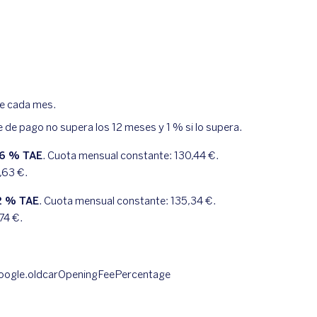
de cada mes.
e de pago no supera los 12 meses y 1 % si lo supera.
6
% TAE
. Cuota mensual constante:
130,44
€.
,63
€.
2
% TAE
. Cuota mensual constante:
135,34
€.
,74
€.
oogle.oldcarOpeningFeePercentage