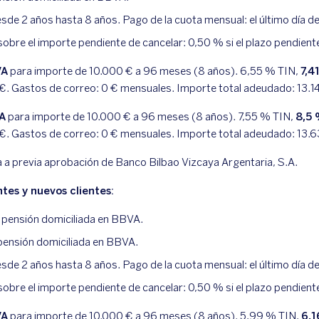
de 2 años hasta 8 años. Pago de la cuota mensual: el último día d
sobre el importe pendiente de cancelar: 0,50 % si el plazo pendient
VA
para importe de 10.000 € a 96 meses (8 años).
6,55
% TIN,
7,4
€. Gastos de correo:
0
€ mensuales. Importe total adeudado:
13.1
VA
para importe de 10.000 € a 96 meses (8 años).
7,55
% TIN,
8,5
€. Gastos de correo:
0
€ mensuales. Importe total adeudado:
13.6
a a previa aprobación de Banco Bilbao Vizcaya Argentaria, S.A.
tes y nuevos clientes:
 pensión domiciliada en BBVA.
 pensión domiciliada en BBVA.
de 2 años hasta 8 años. Pago de la cuota mensual: el último día d
sobre el importe pendiente de cancelar: 0,50 % si el plazo pendient
VA
para importe de 10.000 € a 96 meses (8 años).
5,99
% TIN,
6,1