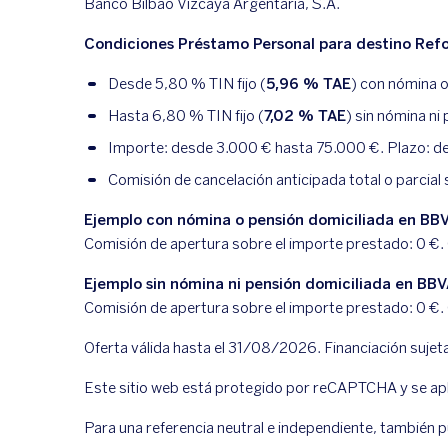
Banco Bilbao Vizcaya Argentaria, S.A.
Condiciones Préstamo Personal para destino Refo
Desde
5,80
% TIN fijo (
5,96
% TAE
) con nómina 
Hasta
6,80
% TIN fijo (
7,02
% TAE
) sin nómina ni
Importe: desde 3.000 € hasta 75.000 €. Plazo: des
Comisión de cancelación anticipada total o parcial 
Ejemplo con nómina o pensión domiciliada en BB
Comisión de apertura sobre el importe prestado:
0
€.
Ejemplo sin nómina ni pensión domiciliada en BB
Comisión de apertura sobre el importe prestado:
0
€.
Oferta válida hasta el 31/08/2026. Financiación sujet
Este sitio web está protegido por reCAPTCHA y se apl
Para una referencia neutral e independiente, también pu