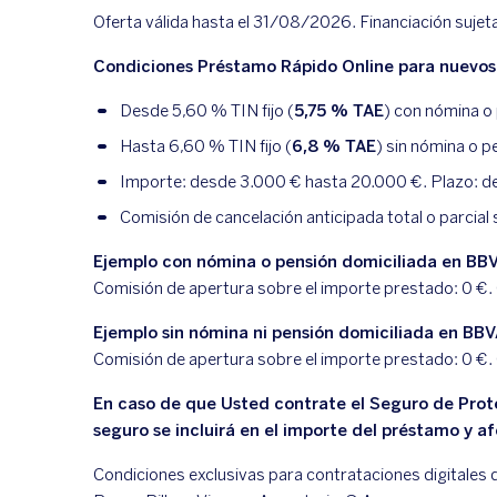
Oferta válida hasta el 31/08/2026. Financiación sujet
Condiciones Préstamo Rápido Online para nuevos 
Desde
5,60
% TIN fijo (
5,75
% TAE
) con nómina o
Hasta
6,60
% TIN fijo (
6,8
% TAE
) sin nómina o 
Importe: desde 3.000 € hasta 20.000 €. Plazo: des
Comisión de cancelación anticipada total o parcial 
Ejemplo con nómina o pensión domiciliada en BB
Comisión de apertura sobre el importe prestado:
0
€.
Ejemplo sin nómina ni pensión domiciliada en BB
Comisión de apertura sobre el importe prestado:
0
€.
En caso de que Usted contrate el Seguro de Prote
seguro se incluirá en el importe del préstamo y a
Condiciones exclusivas para contrataciones digitales d