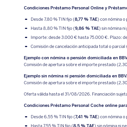
Condiciones Préstamo Personal Online y Préstamo
Desde
7,80
% TIN fijo (
8,77
% TAE
) con nómina o
Hasta
8,80
% TIN fijo (
9,86
% TAE
) sin nómina n
Importe: desde 3.000 € hasta 75.000 €. Plazo: des
Comisión de cancelación anticipada total o parcial 
Ejemplo con nómina o pensión domiciliada en BB
Comisión de apertura sobre el importe prestado (
2,3
Ejemplo sin nómina ni pensión domiciliada en BB
Comisión de apertura sobre el importe prestado (
2,3
Oferta válida hasta el 31/08/2026. Financiación sujet
Condiciones Préstamo Personal Coche online para
Desde
6,55
% TIN fijo (
7,41
% TAE
) con nómina o
Hasta
7,55
% TIN fijo (
8,5
% TAE
) sin nómina ni p