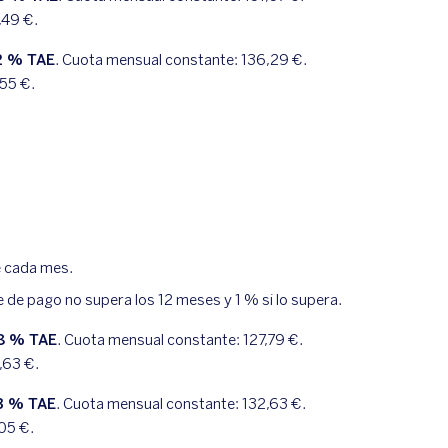
,49
€.
2
% TAE
. Cuota mensual constante:
136,29
€.
,55
€.
e cada mes.
e de pago no supera los 12 meses y 1 % si lo supera.
8
% TAE
. Cuota mensual constante:
127,79
€.
,63
€.
3
% TAE
. Cuota mensual constante:
132,63
€.
,05
€.