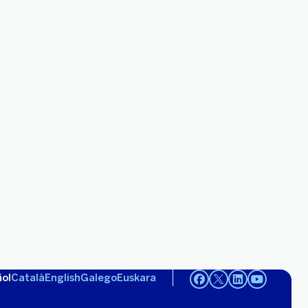
ol
Català
English
Galego
Euskara