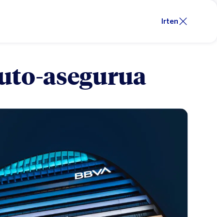
Irten
auto-asegurua